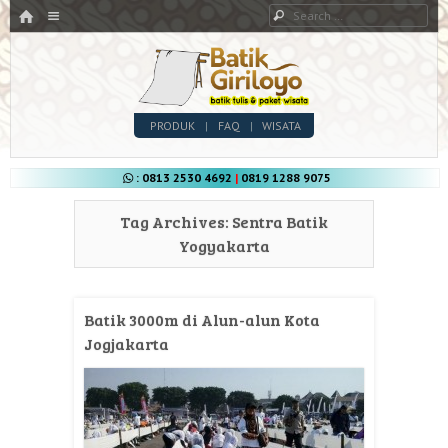
HOME
Menu
Search
SKIP TO CONTENT
Batik Giriloyo
Menu
SKIP TO CONTENT
PRODUK
FAQ
WISATA
Sentra Pengrajin Batik Tulis di Yogyakarta
: 0813 2530 4692
|
0819 1288 9075
Tag Archives:
Sentra Batik
Yogyakarta
Batik 3000m di Alun-alun Kota
Jogjakarta