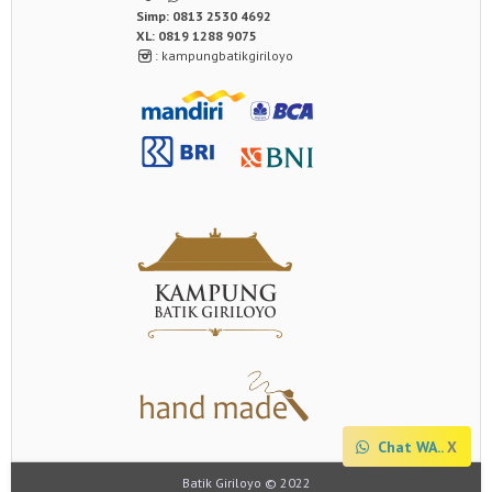
Simp: 0813 2530 4692
XL: 0819 1288 9075
: kampungbatikgiriloyo
Chat WA..
<
X
Batik Giriloyo © 2022