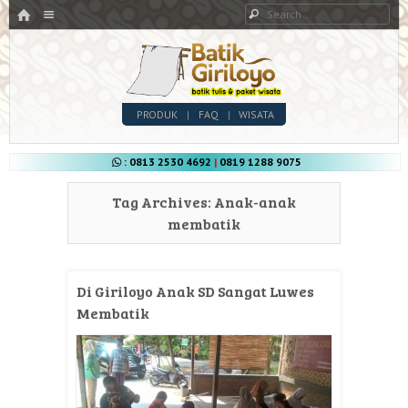
HOME
Menu
Search
SKIP TO CONTENT
Batik Giriloyo
Menu
SKIP TO CONTENT
PRODUK
FAQ
WISATA
Sentra Pengrajin Batik Tulis di Yogyakarta
: 0813 2530 4692
|
0819 1288 9075
Tag Archives:
Anak-anak
membatik
Di Giriloyo Anak SD Sangat Luwes
Membatik