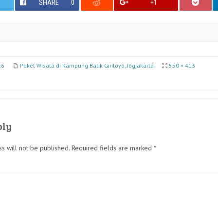
SHARE
0
+1
16
Paket Wisata di Kampung Batik Giriloyo, Jogjakarta
550 × 413
ply
s will not be published.
Required fields are marked
*