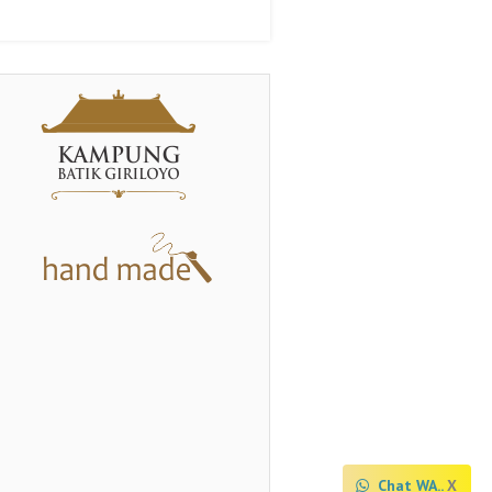
Chat WA..
<
X