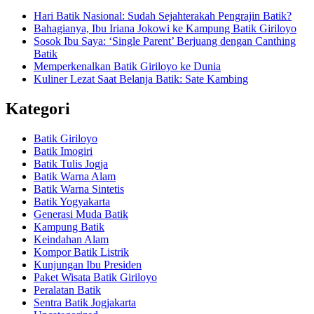
Hari Batik Nasional: Sudah Sejahterakah Pengrajin Batik?
Bahagianya, Ibu Iriana Jokowi ke Kampung Batik Giriloyo
Sosok Ibu Saya: ‘Single Parent’ Berjuang dengan Canthing
Batik
Memperkenalkan Batik Giriloyo ke Dunia
Kuliner Lezat Saat Belanja Batik: Sate Kambing
Kategori
Batik Giriloyo
Batik Imogiri
Batik Tulis Jogja
Batik Warna Alam
Batik Warna Sintetis
Batik Yogyakarta
Generasi Muda Batik
Kampung Batik
Keindahan Alam
Kompor Batik Listrik
Kunjungan Ibu Presiden
Paket Wisata Batik Giriloyo
Peralatan Batik
Sentra Batik Jogjakarta