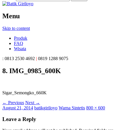
Menu
Batik Giriloyo
Skip to content
Sentra Pengrajin Batik Tulis di
Produk
Yogyakarta
FAQ
Wisata
: 0813 2530 4692
|
0819 1288 9075
8. IMG_0985_600K
Sigar_Semongko_660K
← Previous
Next →
August 21, 2014
batikgiriloyo
Warna Sintetis
800 × 600
Leave a Reply