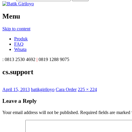
Menu
Batik Giriloyo
Skip to content
Sentra Pengrajin Batik Tulis di Yogyakart
Produk
FAQ
Wisata
: 0813 2530 4692
|
0819 1288 9075
cs.support
April 15, 2013
batikgiriloyo
Cara Order
225 × 224
Leave a Reply
Your email address will not be published.
Required fields are marked