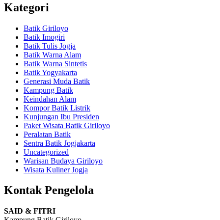
Kategori
Batik Giriloyo
Batik Imogiri
Batik Tulis Jogja
Batik Warna Alam
Batik Warna Sintetis
Batik Yogyakarta
Generasi Muda Batik
Kampung Batik
Keindahan Alam
Kompor Batik Listrik
Kunjungan Ibu Presiden
Paket Wisata Batik Giriloyo
Peralatan Batik
Sentra Batik Jogjakarta
Uncategorized
Warisan Budaya Giriloyo
Wisata Kuliner Jogja
Kontak Pengelola
SAID & FITRI
Kampung Batik Giriloyo