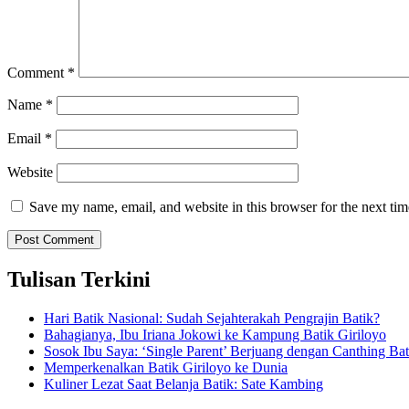
Comment
*
Name
*
Email
*
Website
Save my name, email, and website in this browser for the next ti
Tulisan Terkini
Hari Batik Nasional: Sudah Sejahterakah Pengrajin Batik?
Bahagianya, Ibu Iriana Jokowi ke Kampung Batik Giriloyo
Sosok Ibu Saya: ‘Single Parent’ Berjuang dengan Canthing Bat
Memperkenalkan Batik Giriloyo ke Dunia
Kuliner Lezat Saat Belanja Batik: Sate Kambing